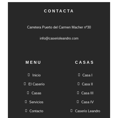
CONTACTA
Carretera Puerto del Carmen Macher nº30
info@caserioleandro.com
MENU
CASAS
Inicio
Casa I
El Caserío
Casa II
Casas
Casa III
Servicios
Casa IV
Contacto
Caserío Leandro