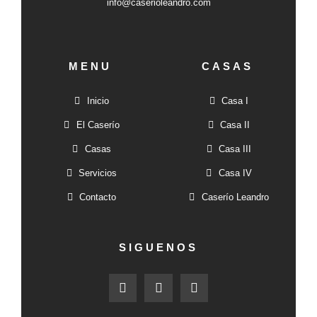
info@caserioleandro.com
MENU
CASAS
Inicio
Casa I
El Caserío
Casa II
Casas
Casa III
Servicios
Casa IV
Contacto
Caserío Leandro
SIGUENOS